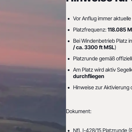
Vor Anflug immer aktuell
Platzfrequenz:
118.085 
Bei Windenbetrieb Platz i
/ ca. 3300 ft MSL
)
Platzrunde gemäß offizie
Am Platz wird aktiv Segel
durchfliegen
Hinweise zur Aktivierung
Dokument:
NfL I-428/15 Platzrunde 