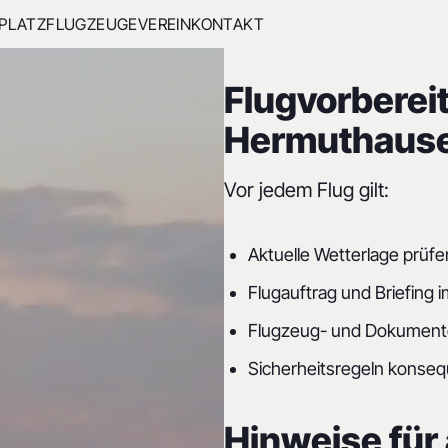
PLATZ
FLUGZEUGE
VEREIN
KONTAKT
Flugvorberei
Hermuthaus
Vor jedem Flug gilt:
Aktuelle Wetterlage prüfe
Flugauftrag und Briefing
Flugzeug- und Dokument
Sicherheitsregeln konseq
Hinweise für 