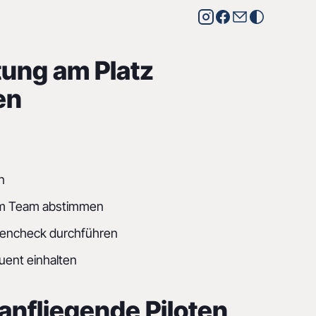
tung am Platz
en
n
 im Team abstimmen
encheck durchführen
uent einhalten
anfliegende Piloten