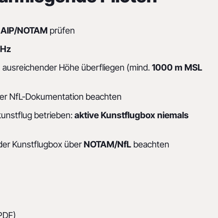
e
AIP/NOTAM
prüfen
MHz
n ausreichender Höhe überfliegen (mind.
1000 m MSL
ller NfL-Dokumentation beachten
kunstflug betrieben:
aktive Kunstflugbox niemals
 der Kunstflugbox über
NOTAM/NfL
beachten
(PDF)