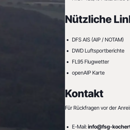
Nützliche Li
DFS AIS (AIP / NOTAM)
DWD Luftsportberichte
FL95 Flugwetter
openAIP Karte
Kontakt
Für Rückfragen vor der Anrei
E-Mail:
info@fsg-kochert