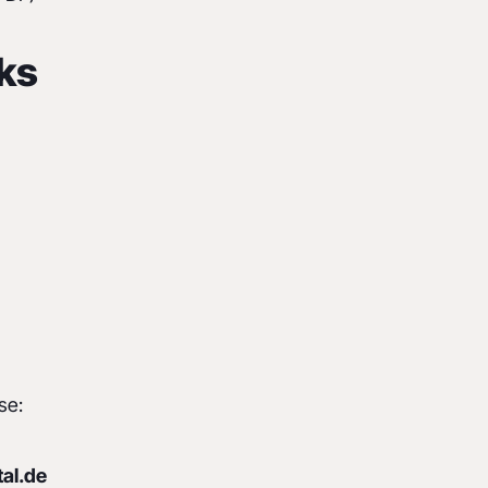
nks
se:
al.de