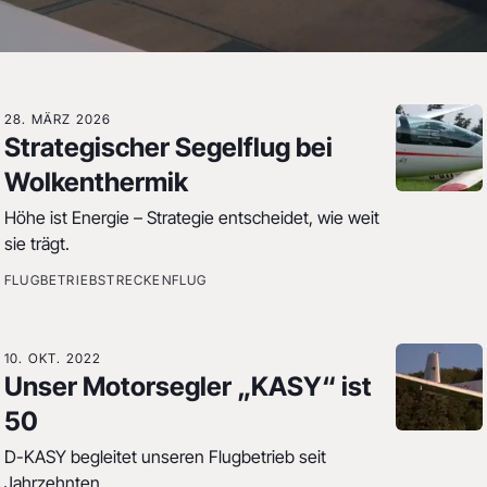
Blog
28. MÄRZ 2026
Berichte, Veranstaltungen und
Strategischer Segelflug bei
Vereinsnews rund ums Segelfliegen.
Wolkenthermik
VEREINSNEWS
AUSBILDUNG
VERANSTALTUNGEN
Höhe ist Energie – Strategie entscheidet, wie weit
FLUGBETRIEB
STRECKENFLUG
sie trägt.
FLUGBETRIEB
STRECKENFLUG
10. OKT. 2022
Unser Motorsegler „KASY“ ist
50
D-KASY begleitet unseren Flugbetrieb seit
Jahrzehnten.